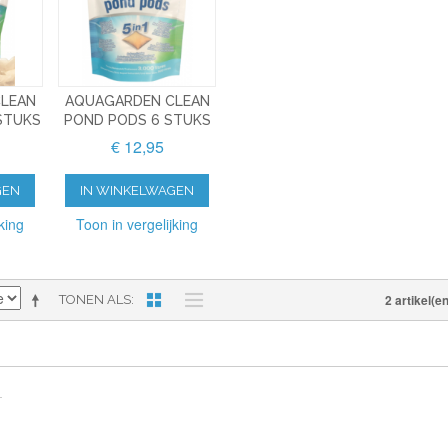
LEAN
AQUAGARDEN CLEAN
STUKS
POND PODS 6 STUKS
€ 12,95
GEN
IN WINKELWAGEN
king
Toon in vergelijking
2 artikel(en
TONEN ALS