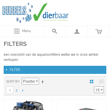
Menu
FILTERS
een overzicht van de aquariumfilters welke we in onze winkel
verkopen
FILTER
SORT BY
2
1