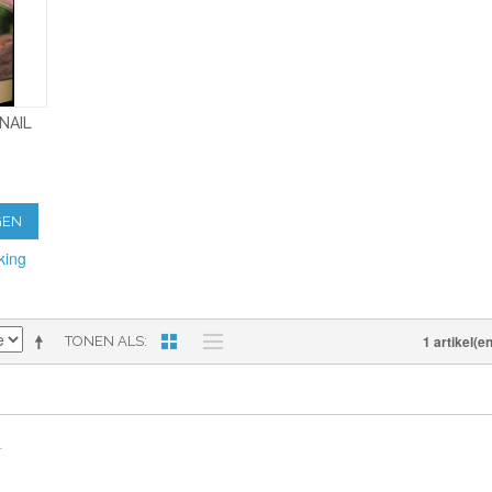
NAIL
GEN
king
1 artikel(en
TONEN ALS