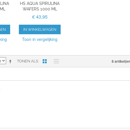
LINA
HS AQUA SPIRULINA
 ML
WAFERS 1000 ML
€ 43,95
GEN
IN WINKELWAGEN
king
Toon in vergelijking
6 artikel(en
TONEN ALS