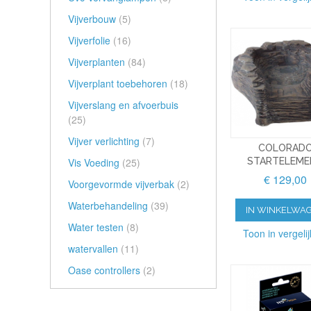
Vijverbouw
(5)
Vijverfolie
(16)
Vijverplanten
(84)
Vijverplant toebehoren
(18)
Vijverslang en afvoerbuis
(25)
Vijver verlichting
(7)
COLORAD
Vis Voeding
(25)
STARTELEME
€ 129,00
Voorgevormde vijverbak
(2)
Waterbehandeling
(39)
IN WINKELWA
Water testen
(8)
Toon in vergelij
watervallen
(11)
Oase controllers
(2)