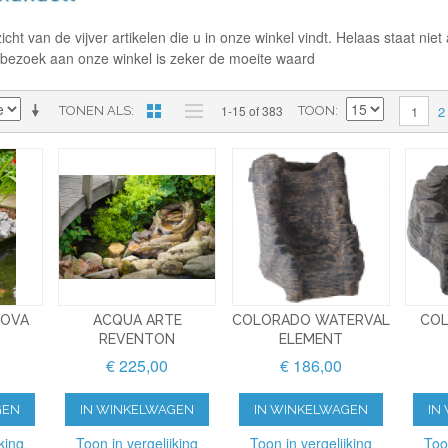
ht van de vijver artikelen die u in onze winkel vindt. Helaas staat niet 
bezoek aan onze winkel is zeker de moeite waard
2
1-15 of 383
1
TONEN ALS
TOON
NOVA
ACQUA ARTE
COLORADO WATERVAL
COL
REVENTON
ELEMENT
€ 225,00
€ 186,00
GEN
IN WINKELWAGEN
IN WINKELWAGEN
IN
king
Toon in vergelijking
Toon in vergelijking
Too