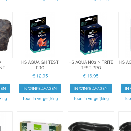
O
HS AQUA GH TEST
HS AQUA NO2 NITRITE
HS A
NT
PRO
TEST PRO
€ 12,95
€ 16,95
GEN
IN WINKELWAGEN
IN WINKELWAGEN
IN
king
Toon in vergelijking
Toon in vergelijking
Too