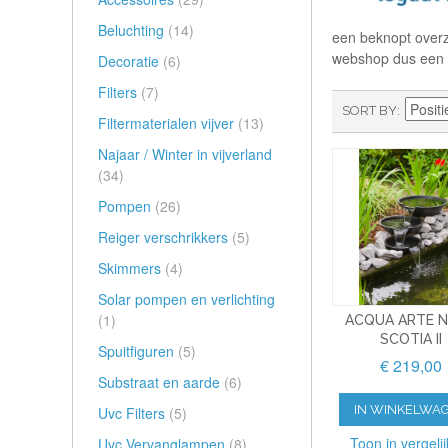
Beluchting
(14)
een beknopt overzic
webshop dus een 
Decoratie
(6)
Filters
(7)
SORT BY
Filtermaterialen vijver
(13)
Najaar / Winter in vijverland
(34)
Pompen
(26)
Reiger verschrikkers
(5)
Skimmers
(4)
Solar pompen en verlichting
(1)
ACQUA ARTE 
SCOTIA II
Spuitfiguren
(5)
€ 219,00
Substraat en aarde
(6)
IN WINKELWA
Uvc Filters
(5)
Toon in vergelij
Uvc Vervanglampen
(8)