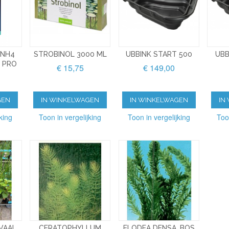
/NH4
STROBINOL 3000 ML
UBBINK START 500
UBB
 PRO
€ 15,75
€ 149,00
GEN
IN WINKELWAGEN
IN WINKELWAGEN
IN
king
Toon in vergelijking
Toon in vergelijking
Too
VAAL
CERATOPHYLLUM
ELODEA DENSA, BOS