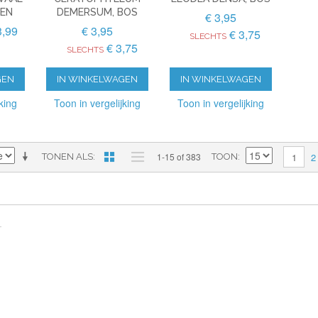
TEN
DEMERSUM, BOS
€ 3,95
3,99
€ 3,95
€ 3,75
SLECHTS
€ 3,75
SLECHTS
GEN
IN WINKELWAGEN
IN WINKELWAGEN
king
Toon in vergelijking
Toon in vergelijking
2
1-15 of 383
1
TONEN ALS
TOON